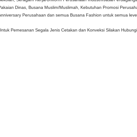
Pakaian Dinas, Busana Muslim/Muslimah, Kebutuhan Promosi Perusahaa
Anniversary Perusahaan dan semua Busana Fashion untuk semua level 
Untuk Pemesanan Segala Jenis Cetakan dan Konveksi Silakan Hubung
-
Pusat Percetakan Termurah di Kota Medan
Percetakan Spanduk Termurah di Medan
Percetakan Stample Termurah di Medan
Pusat Percetakan Bon/Faktur Termurah di Medan
Pusat Percetakan Fotocopy Murah di Medan
Pusat percetakan Pelakat Termurah di medan
Pusat Percetakan Kartu Nama, ID Card Termurah di Medan
Pusat Percetakan Sablon Plastik termurah di Medan
Pusat Cetak Grosir Godybag Murah di Medan
Pusat Cetak Grosir Paper bag Murah di Medan
Pusat Cetak Grosir Pin Bros, Pin Pilkada, Pin Pilkades Termurah d
Pusat Cetak Kartu Nama Murah di Medan