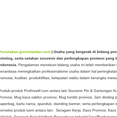
Bikin
Kalender, Kalender Perusahaan, Kalender Organisasi, Kalend
dan Aceh
Pabrik
Kalender, Kalender Perusahaan, Kalender Organisasi, Kalen
Medan dan Aceh
Spesialis
Kalender, Kalender Perusahaan, Kalender Organisasi, Kal
Medan dan Ac
eh
Produsen
Kalender, Kalender Perusahaan, Kalender Organisasi, Ka
Medan dan Aceh
Percetakan.grosirmedan.com
| Usaha yang bergerak di bidang prod
printing, serta cetakan souvenir dan perlengkapan promosi yang 
Indonesia.
Pengalaman menekuni bidang usaha ini telah memberikan b
senantiasa meningkatkan profesionalisme usaha dalam hal peningkat
manusia, kualitas ,produktifitas, ketepatan waktu dalam kerangka me
Produk-produk ProKreatif.com antara lain Souvenir Pin & Gantungan K
Promosi, Mug kaca sablon promosi, Mug tumblr promosi, Jam dinding pr
paperbag, kartu nama, spanduk, standing banner, serta perlengkapan s
konveksi produk kami antara lain: Seragam Kerja, Kaos Promosi, Kaos 
Sekolah, Seragam Kerja/Uniform Perusahaan Industri/Jasa/Perdaganga