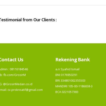
Testimonial from Our Clients :
Contact Us
Rekening Bank
Admin : 08116184546
a.n Syahid Ismail
b:
fb.com/GrosirM
BNI 0176950291
BRI 334801002355503
IG:
@GrosirMedan.co.id
MANDIRI 105-00-1186658-3
Email: cv.prokreatif@gmail.com
BCA 0221057383