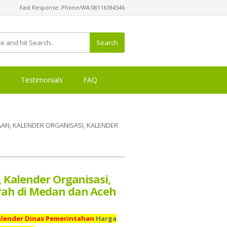
Fast Response: Phone/WA 08116184546
Search
r
Testimonials
FAQ
N, KALENDER ORGANISASI, KALENDER
 Kalender Organisasi,
rah di Medan dan Aceh
Kalender Dinas Pemerintahan
Harga