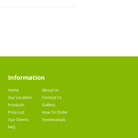
Information
Home
About Us
Our Location
Contact Us
Products
Gallery
Price List
How To Order
Our Clients
Testimonials
FAQ