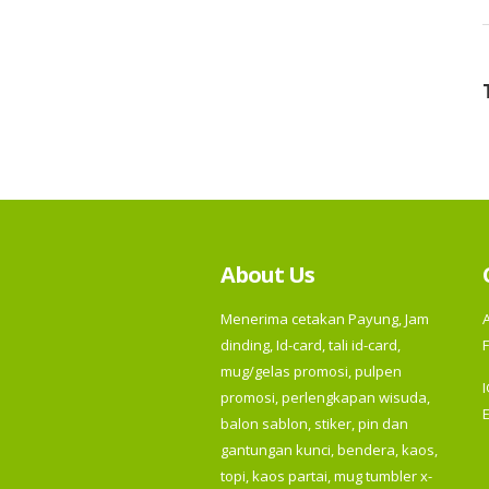
About Us
Menerima cetakan Payung, Jam
dinding, Id-card, tali id-card,
F
mug/gelas promosi, pulpen
promosi, perlengkapan wisuda,
balon sablon, stiker, pin dan
gantungan kunci, bendera, kaos,
topi, kaos partai, mug tumbler x-