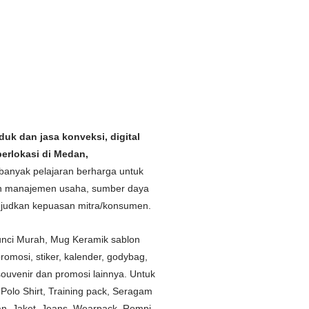
er Dinas Pemerintahan
Murah Medan
der Dinas Pemerintahan
Murah
ender Dinas Pemerintahan
Murah di
lender Dinas Pemerintahan
Murah di
uk dan jasa konveksi, digital
berlokasi di Medan,
anyak pelajaran berharga untuk
an manajemen usaha, sumber daya
wujudkan kepuasan mitra/konsumen.
unci Murah, Mug Keramik sablon
omosi, stiker, kalender, godybag,
ouvenir dan promosi lainnya. Untuk
Polo Shirt, Training pack, Seragam
n, Jaket, Jeans, Wearpack, Rompi,