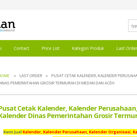
i
Contact
Price List
Kategori Produk
Last Orde
HOME
» LAST ORDER » PUSAT CETAK KALENDER, KALENDER PERUSAHAA
DINAS PEMERINTAHAN GROSIR TERMURAH DI MEDAN DAN ACEH
Pusat Cetak Kalender, Kalender Perusahaan,
Kalender Dinas Pemerintahan Grosir Termu
Kami Jual
Kalender, Kalender Perusahaan, Kalender Organisasi, 