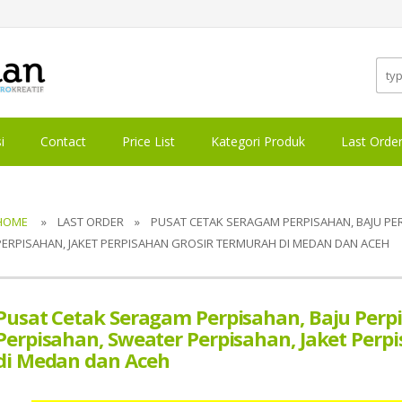
i
Contact
Price List
Kategori Produk
Last Orde
HOME
» LAST ORDER » PUSAT CETAK SERAGAM PERPISAHAN, BAJU PERP
PERPISAHAN, JAKET PERPISAHAN GROSIR TERMURAH DI MEDAN DAN ACEH
Pusat Cetak Seragam Perpisahan, Baju Perp
Perpisahan, Sweater Perpisahan, Jaket Perp
di Medan dan Aceh