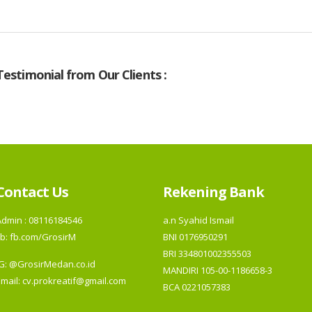
Testimonial from Our Clients :
Contact Us
Rekening Bank
Admin : 08116184546
a.n Syahid Ismail
b:
fb.com/GrosirM
BNI 0176950291
BRI 334801002355503
IG:
@GrosirMedan.co.id
MANDIRI 105-00-1186658-3
Email: cv.prokreatif@gmail.com
BCA 0221057383