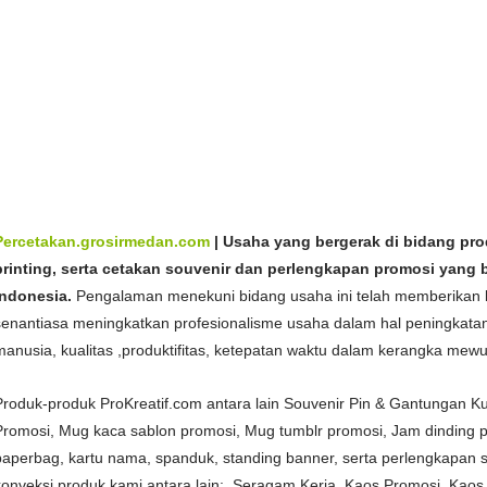
Perpisahan
Murah Medan dan Aceh
Bikin
Seragam Perpisahan, Baju Perpisahan, Kaos Perpisahan, Sweat
Perpisahan
Murah Medan dan Aceh
Pabrik
Seragam Perpisahan, Baju Perpisahan, Kaos Perpisahan, Swe
Perpisahan
Murah Medan dan Aceh
Spesialis
Seragam Perpisahan, Baju Perpisahan, Kaos Perpisahan, S
Perpisahan
Murah di Medan dan Ac
eh
Produsen
Seragam Perpisahan, Baju Perpisahan, Kaos Perpisahan, 
Perpisahan
Murah di Medan dan Aceh
Percetakan.grosirmedan.com
| Usaha yang bergerak di bidang prod
printing, serta cetakan souvenir dan perlengkapan promosi yang 
Indonesia.
Pengalaman menekuni bidang usaha ini telah memberikan b
senantiasa meningkatkan profesionalisme usaha dalam hal peningkat
manusia, kualitas ,produktifitas, ketepatan waktu dalam kerangka me
Produk-produk ProKreatif.com antara lain Souvenir Pin & Gantungan K
Promosi, Mug kaca sablon promosi, Mug tumblr promosi, Jam dinding pr
paperbag, kartu nama, spanduk, standing banner, serta perlengkapan s
konveksi produk kami antara lain: Seragam Kerja, Kaos Promosi, Kaos 