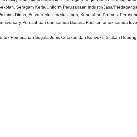
Sekolah, Seragam Kerja/Uniform Perusahaan Industri/Jasa/Perdaganga
Pakaian Dinas, Busana Muslim/Muslimah, Kebutuhan Promosi Perusahaa
Anniversary Perusahaan dan semua Busana Fashion untuk semua level 
Untuk Pemesanan Segala Jenis Cetakan dan Konveksi Silakan Hubung
-
Pusat Percetakan Termurah di Kota Medan
Percetakan Spanduk Termurah di Medan
Percetakan Stample Termurah di Medan
Pusat Percetakan Bon/Faktur Termurah di Medan
Pusat Percetakan Fotocopy Murah di Medan
Pusat percetakan Pelakat Termurah di medan
Pusat Percetakan Kartu Nama, ID Card Termurah di Medan
Pusat Percetakan Sablon Plastik termurah di Medan
Pusat Cetak Grosir Godybag Murah di Medan
Pusat Cetak Grosir Paper bag Murah di Medan
Pusat Cetak Grosir Pin Bros, Pin Pilkada, Pin Pilkades Termurah d