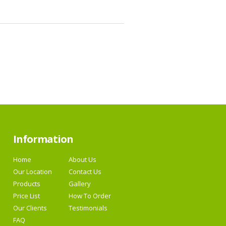
Information
Home
About Us
Our Location
Contact Us
Products
Gallery
Price List
How To Order
Our Clients
Testimonials
FAQ