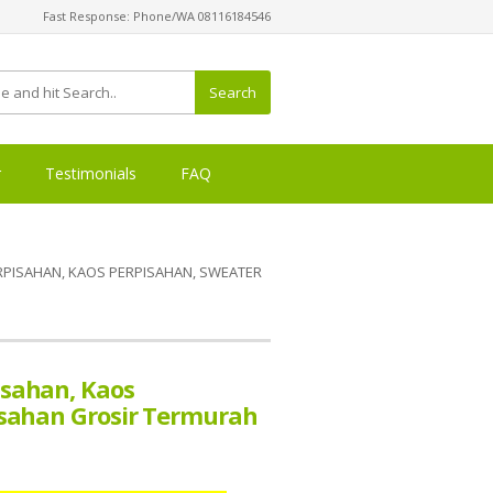
Fast Response: Phone/WA 08116184546
Search
r
Testimonials
FAQ
ISAHAN, KAOS PERPISAHAN, SWEATER
isahan, Kaos
isahan Grosir Termurah