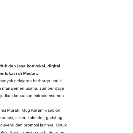
er Perpisahan, Jaket
ater Perpisahan, Jaket
weater Perpisahan, Jaket
Sweater Perpisahan, Jaket
uk dan jasa konveksi, digital
berlokasi di Medan,
anyak pelajaran berharga untuk
an manajemen usaha, sumber daya
wujudkan kepuasan mitra/konsumen.
unci Murah, Mug Keramik sablon
omosi, stiker, kalender, godybag,
ouvenir dan promosi lainnya. Untuk
Polo Shirt, Training pack, Seragam