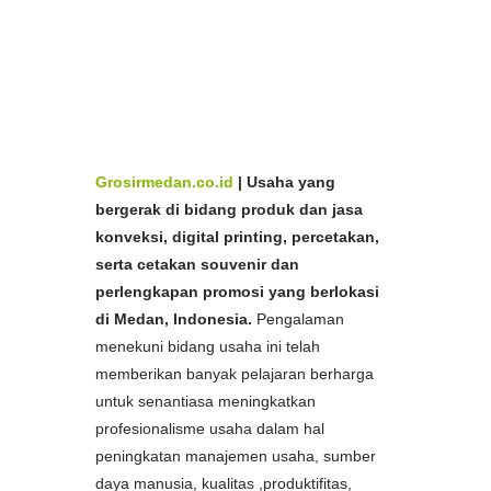
Aceh
Bikin
Seragam Sekolah
Murah Medan dan
Aceh
Pabrik
Seragam Sekolah
Murah Medan dan
Aceh
Spesialis
Seragam Sekolah
Murah di Medan dan
Ac
eh
Produsen
Seragam Sekolah
Murah di Medan dan
Aceh
Produsen
Seragam Sekolah
Murah di Medan dan
Aceh
Grosirmedan.co.id
|
Usaha yang
bergerak di bidang produk dan jasa
konveksi, digital printing, percetakan,
serta cetakan souvenir dan
perlengkapan promosi yang berlokasi
di Medan, Indonesia.
Pengalaman
menekuni bidang usaha ini telah
memberikan banyak pelajaran berharga
untuk senantiasa meningkatkan
profesionalisme usaha dalam hal
peningkatan manajemen usaha, sumber
daya manusia, kualitas ,produktifitas,