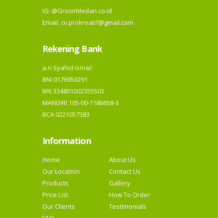
IG:
@GrosirMedan.co.id
Email: cv.prokreatif@gmail.com
Rekening Bank
a.n Syahid Ismail
BNI 0176950291
BRI 334801002355503
MANDIRI 105-00-1186658-3
BCA 0221057383
Information
Home
About Us
Our Location
Contact Us
Products
Gallery
Price List
How To Order
Our Clients
Testimonials