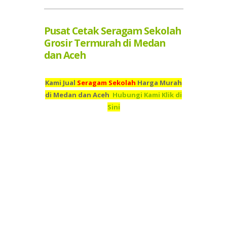
Pusat Cetak Seragam Sekolah
Grosir Termurah di Medan
dan Aceh
Kami Jual
Seragam Sekolah
Harga Murah
di Medan dan Aceh
Hubungi Kami Klik di
Sini
Kami adalah Grosir Seragam Sekolah Termurah di Medan
dan Aceh
Pusat Cetak
Seragam Sekolah
Termurah Medan
dan Aceh
Percetakan
Seragam Sekolah
Termurah di
Medan dan Aceh
Supplier
Seragam Sekolah
Termurah di
Medan dan Aceh
Jual
Seragam Sekolah
Murah di Medan
dan Aceh
Beli
Seragam Sekolah
Termurah di Medan dan
Aceh
Tempah
Seragam Sekolah
Murah di Medan dan
Aceh
Toko
Seragam Sekolah
Murah Medan dan