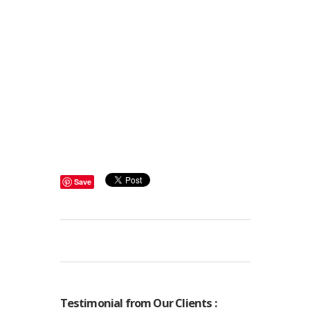
Pusat Jual Grosir Balon Sablon, balon
promosi termurah di Kota Medan
Pusat Cetak Brosut Termurah
terlengkap di Kota Medan
Pusat Sablon baju, Sablon Keramik,
sablon Kaos termurah di Kota Medan
Pusat Cetak Grosir Payung Promosi,
Payung Sablon, Payung Perusahaan
Termurah di Kota Medan
Save
Testimonial from Our Clients :