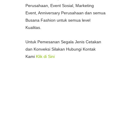
Perusahaan, Event Sosial, Marketing
Event, Anniversary Perusahaan dan semua
Busana Fashion untuk semua level
Kualitas.
Untuk Pemesanan Segala Jenis Cetakan
dan Konveksi Silakan Hubungi Kontak
Kami
Klik di Sini
--
Pusat Percetakan Termurah di Kota
Medan
Percetakan Spanduk Termurah di
Medan
Percetakan Stample Termurah di Medan
Pusat Percetakan Bon/Faktur Termurah
di Medan
Pusat Percetakan Fotocopy Murah di