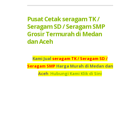
Pusat Cetak seragam TK /
Seragam SD / Seragam SMP
Grosir Termurah di Medan
dan Aceh
Kami Jual
seragam TK / Seragam SD /
Seragam SMP
Harga Murah di Medan dan
Aceh
Hubungi Kami Klik di Sini
Kami adalah Grosir seragam TK / Seragam SD / Seragam
SMP Termurah di Medan dan Aceh
Pusat Cetak
seragam
TK / Seragam SD / Seragam SMP
Termurah Medan dan
Aceh
Percetakan
seragam TK / Seragam SD / Seragam
SMP
Termurah di Medan dan Aceh
Supplier
seragam TK /
Seragam SD / Seragam SMP
Termurah di Medan dan
Aceh
Jual
seragam TK / Seragam SD / Seragam SMP
Murah