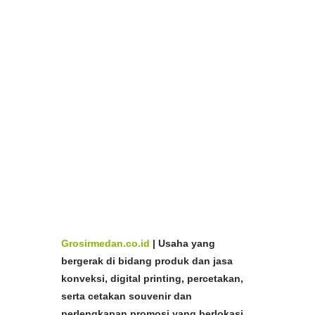
di Medan dan Aceh
Beli
seragam TK / Seragam SD /
Seragam SMP
Termurah di Medan dan
Aceh
Tempah
seragam TK / Seragam SD / Seragam
SMP
Murah di Medan dan Aceh
Toko
seragam TK /
Seragam SD / Seragam SMP
Murah Medan dan
Aceh
Bikin
seragam TK / Seragam SD / Seragam
SMP
Murah Medan dan Aceh
Pabrik
seragam TK / Seragam
SD / Seragam SMP
Murah Medan dan
Aceh
Spesialis
seragam TK / Seragam SD / Seragam
SMP
Murah di Medan dan Ac
eh
Produsen
seragam TK /
Seragam SD / Seragam SMP
Murah di Medan dan
Aceh
Produsen
seragam TK / Seragam SD / Seragam
SMP
Murah di Medan dan Aceh
Grosirmedan.co.id
|
Usaha yang
bergerak di bidang produk dan jasa
konveksi, digital printing, percetakan,
serta cetakan souvenir dan
perlengkapan promosi yang berlokasi