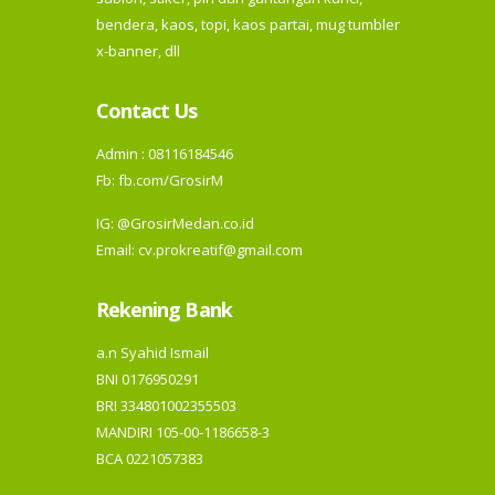
bendera, kaos, topi, kaos partai, mug tumbler
x-banner, dll
Contact Us
Admin : 08116184546
Fb:
fb.com/GrosirM
IG:
@GrosirMedan.co.id
Email: cv.prokreatif@gmail.com
Rekening Bank
a.n Syahid Ismail
BNI 0176950291
BRI 334801002355503
MANDIRI 105-00-1186658-3
BCA 0221057383