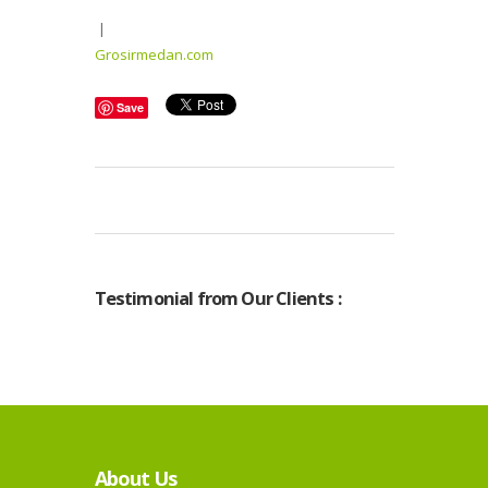
|
Grosirmedan.com
Save
Testimonial from Our Clients :
About Us