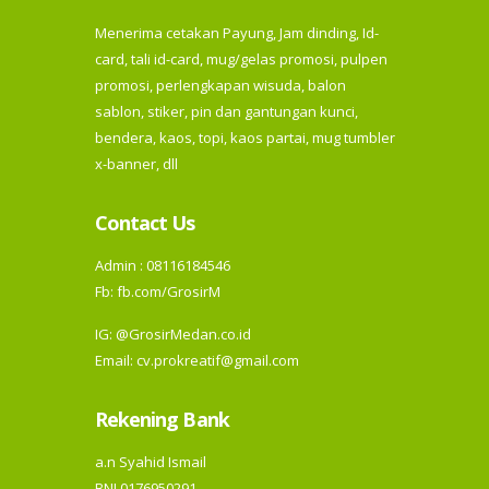
Menerima cetakan Payung, Jam dinding, Id-
card, tali id-card, mug/gelas promosi, pulpen
promosi, perlengkapan wisuda, balon
sablon, stiker, pin dan gantungan kunci,
bendera, kaos, topi, kaos partai, mug tumbler
x-banner, dll
Contact Us
Admin : 08116184546
Fb:
fb.com/GrosirM
IG:
@GrosirMedan.co.id
Email: cv.prokreatif@gmail.com
Rekening Bank
a.n Syahid Ismail
BNI 0176950291