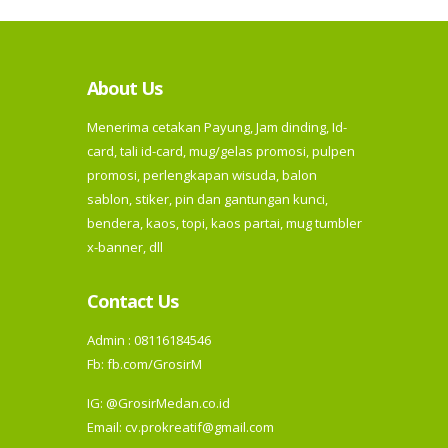
About Us
Menerima cetakan Payung, Jam dinding, Id-
card, tali id-card, mug/gelas promosi, pulpen
promosi, perlengkapan wisuda, balon
sablon, stiker, pin dan gantungan kunci,
bendera, kaos, topi, kaos partai, mug tumbler
x-banner, dll
Contact Us
Admin : 08116184546
Fb:
fb.com/GrosirM
IG:
@GrosirMedan.co.id
Email: cv.prokreatif@gmail.com