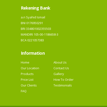
Rekening Bank
a.n Syahid Ismail
BNI 0176950291
BRI 334801002355503
MANDIRI 105-00-1186658-3
BCA 0221057383
Information
Home
About Us
Our Location
Contact Us
Products
Gallery
Price List
How To Order
Our Clients
Testimonials
FAQ