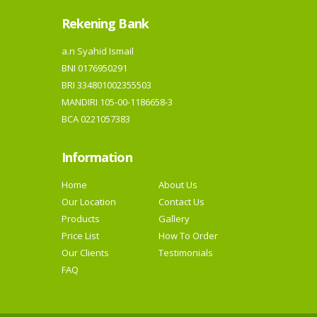
Rekening Bank
a.n Syahid Ismail
BNI 0176950291
BRI 334801002355503
MANDIRI 105-00-1186658-3
BCA 0221057383
Information
Home
About Us
Our Location
Contact Us
Products
Gallery
Price List
How To Order
Our Clients
Testimonials
FAQ