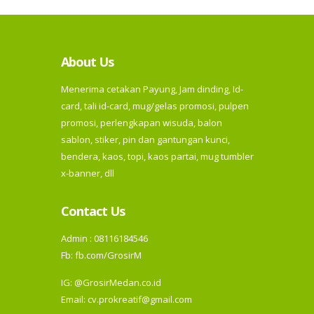
About Us
Menerima cetakan Payung, Jam dinding, Id-
card, tali id-card, mug/gelas promosi, pulpen
promosi, perlengkapan wisuda, balon
sablon, stiker, pin dan gantungan kunci,
bendera, kaos, topi, kaos partai, mug tumbler
x-banner, dll
Contact Us
Admin : 08116184546
Fb:
fb.com/GrosirM
IG:
@GrosirMedan.co.id
Email: cv.prokreatif@gmail.com