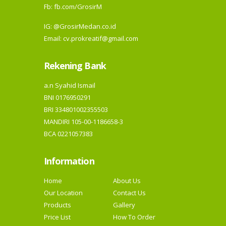
Fb:
fb.com/GrosirM
IG:
@GrosirMedan.co.id
Email: cv.prokreatif@gmail.com
Rekening Bank
a.n Syahid Ismail
BNI 0176950291
BRI 334801002355503
MANDIRI 105-00-1186658-3
BCA 0221057383
Information
Home
About Us
Our Location
Contact Us
Products
Gallery
Price List
How To Order