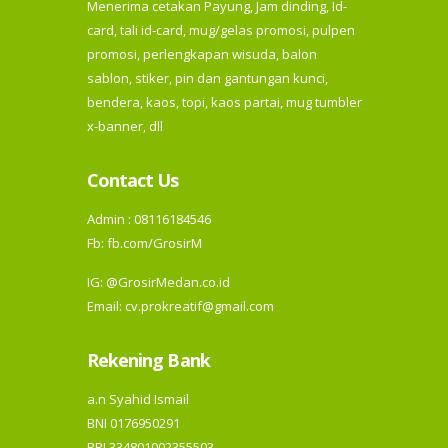
Menerima cetakan Payung, Jam dinding, Id-
card, tali id-card, mug/gelas promosi, pulpen
promosi, perlengkapan wisuda, balon
sablon, stiker, pin dan gantungan kunci,
bendera, kaos, topi, kaos partai, mug tumbler
x-banner, dll
Contact Us
Admin : 08116184546
Fb:
fb.com/GrosirM
IG:
@GrosirMedan.co.id
Email: cv.prokreatif@gmail.com
Rekening Bank
a.n Syahid Ismail
BNI 0176950291
BRI 334801002355503