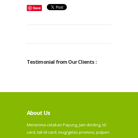
Save
Testimonial from Our Clients :
About Us
Menerima cetakan Payung, Jam dinding, Id-
card, tali id-card, mug/gelas promosi, pulpen