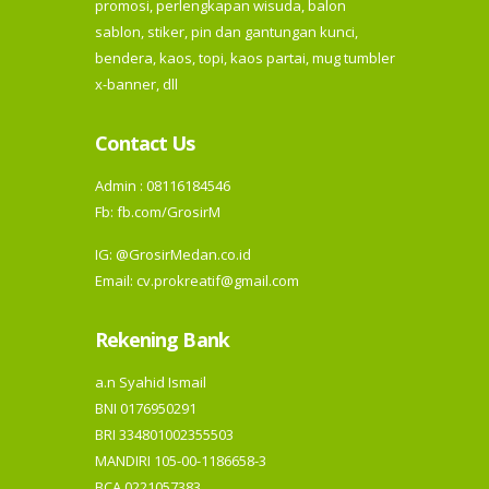
promosi, perlengkapan wisuda, balon
sablon, stiker, pin dan gantungan kunci,
bendera, kaos, topi, kaos partai, mug tumbler
x-banner, dll
Contact Us
Admin : 08116184546
Fb:
fb.com/GrosirM
IG:
@GrosirMedan.co.id
Email: cv.prokreatif@gmail.com
Rekening Bank
a.n Syahid Ismail
BNI 0176950291
BRI 334801002355503
MANDIRI 105-00-1186658-3
BCA 0221057383