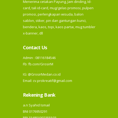
Menerima cetakan Payung, Jam dinding, Id-
card, tali id-card, mug/gelas promosi, pulpen
promosi, perlengkapan wisuda, balon
sablon, stiker, pin dan gantungan kunci,
bendera, kaos, topi, kaos partai, mug tumbler
x-banner, dll
Contact Us
Admin : 08116184546
Fb:
fb.com/GrosirM
IG:
@GrosirMedan.co.id
Email: cv.prokreatif@gmail.com
Rekening Bank
a.n Syahid Ismail
BNI 0176950291
BRI 334801002355503