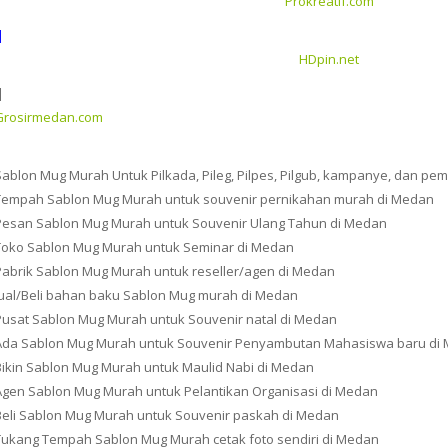
Prokreatif.com
|
HDpin.net
|
Grosirmedan.com
Sablon Mug Murah Untuk Pilkada, Pileg, Pilpes, Pilgub, kampanye, dan pem
Tempah Sablon Mug Murah untuk souvenir pernikahan murah di Medan
Pesan Sablon Mug Murah untuk Souvenir Ulang Tahun di Medan
Toko Sablon Mug Murah untuk Seminar di Medan
Pabrik Sablon Mug Murah untuk reseller/agen di Medan
Jual/Beli bahan baku Sablon Mug murah di Medan
Pusat Sablon Mug Murah untuk Souvenir natal di Medan
Ada Sablon Mug Murah untuk Souvenir Penyambutan Mahasiswa baru di
Bikin Sablon Mug Murah untuk Maulid Nabi di Medan
Agen Sablon Mug Murah untuk Pelantikan Organisasi di Medan
Beli Sablon Mug Murah untuk Souvenir paskah di Medan
Tukang Tempah Sablon Mug Murah cetak foto sendiri di Medan