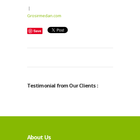
|
Grosirmedan.com
Save
Testimonial from Our Clients :
About Us