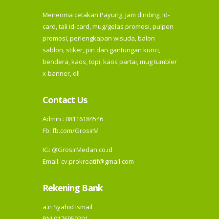
Menerima cetakan Payung, Jam dinding, Id-
card, tali id-card, mug/gelas promosi, pulpen
promosi, perlengkapan wisuda, balon
sablon, stiker, pin dan gantungan kunci,
bendera, kaos, topi, kaos partai, mug tumbler
x-banner, dll
Contact Us
Admin : 08116184546
Fb:
fb.com/GrosirM
IG:
@GrosirMedan.co.id
Email: cv.prokreatif@gmail.com
Rekening Bank
a.n Syahid Ismail
BNI 0176950291