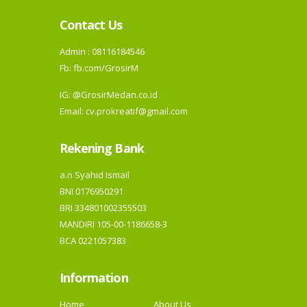
Contact Us
Admin : 08116184546
Fb:
fb.com/GrosirM
IG:
@GrosirMedan.co.id
Email: cv.prokreatif@gmail.com
Rekening Bank
a.n Syahid Ismail
BNI 0176950291
BRI 334801002355503
MANDIRI 105-00-1186658-3
BCA 0221057383
Information
Home
About Us