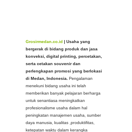
Aceh,
Pabrik
Goodiebag
Murah Medan dan
Aceh,
Spesialis
Goodiebag
Murah di Medan dan
Ac
eh,
Produsen
Goodiebag
Murah di Medan dan
Produsen
Goodiebag
Murah di Medan dan
Aceh,
Aceh, Harga
Goodiebag
Murah di Medan dan Aceh
Grosirmedan.co.id
|
Usaha yang
bergerak di bidang produk dan jasa
konveksi, digital printing, percetakan,
serta cetakan souvenir dan
perlengkapan promosi yang berlokasi
di Medan, Indonesia.
Pengalaman
menekuni bidang usaha ini telah
memberikan banyak pelajaran berharga
untuk senantiasa meningkatkan
profesionalisme usaha dalam hal
peningkatan manajemen usaha, sumber
daya manusia, kualitas ,produktifitas,
ketepatan waktu dalam kerangka