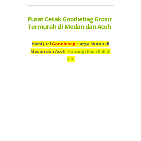
Pusat Cetak Goodiebag Grosir
Termurah di Medan dan Aceh
Kami Jual
Goodiebag
Harga Murah di
Medan dan Aceh
Hubungi Kami Klik di
Sini
Kami adalah Grosir Goodiebag Termurah di Medan dan
Aceh,
Pusat Cetak
Goodiebag
Termurah Medan dan
Aceh,
Percetakan
Goodiebag
Termurah di Medan dan
Aceh,
Supplier
Goodiebag
Termurah di Medan dan
Aceh,
Jual
Goodiebag
Murah di Medan dan
Aceh,
Beli
Goodiebag
Termurah di Medan dan
Aceh,
Tempah
Goodiebag
Murah di Medan dan
Aceh,
Toko
Goodiebag
Murah Medan dan
Aceh,
Bikin
Goodiebag
Murah Medan dan