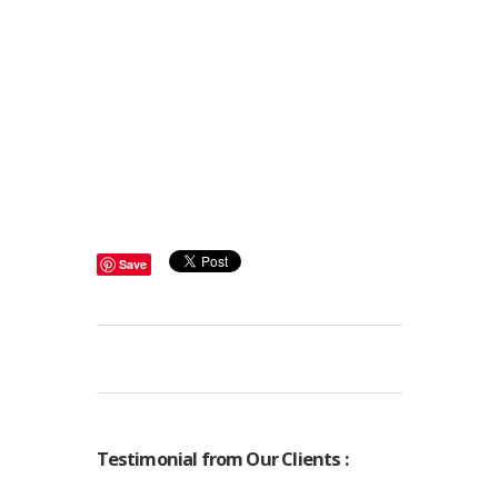
promosi termurah di Kota Medan
Pusat Cetak Brosut Termurah
terlengkap di Kota Medan
Pusat Sablon baju, Sablon Keramik,
sablon Kaos termurah di Kota Medan
Pusat Cetak Grosir Payung Promosi,
Payung Sablon, Payung Perusahaan
Termurah di Kota Medan
Save
Testimonial from Our Clients :