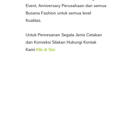
Event, Anniversary Perusahaan dan semua
Busana Fashion untuk semua level
Kualitas.
Untuk Pemesanan Segala Jenis Cetakan
dan Konveksi Silakan Hubungi Kontak
Kami
Klik di Sini
--
Pusat Percetakan Termurah di Kota
Medan
Percetakan Spanduk Termurah di
Medan
Percetakan Stample Termurah di Medan
Pusat Percetakan Bon/Faktur Termurah
di Medan
Pusat Percetakan Fotocopy Murah di
Medan