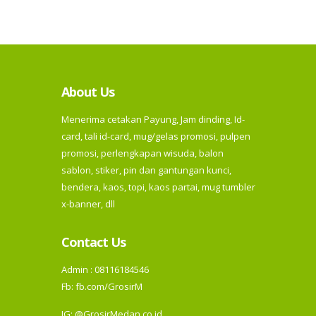
About Us
Menerima cetakan Payung, Jam dinding, Id-
card, tali id-card, mug/gelas promosi, pulpen
promosi, perlengkapan wisuda, balon
sablon, stiker, pin dan gantungan kunci,
bendera, kaos, topi, kaos partai, mug tumbler
x-banner, dll
Contact Us
Admin : 08116184546
Fb:
fb.com/GrosirM
IG:
@GrosirMedan.co.id