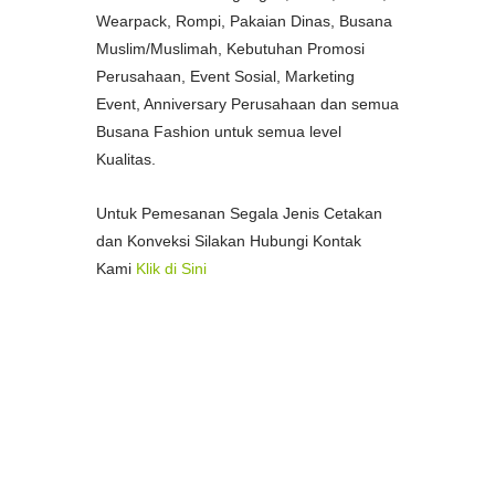
Wearpack, Rompi, Pakaian Dinas, Busana
Muslim/Muslimah, Kebutuhan Promosi
Perusahaan, Event Sosial, Marketing
Event, Anniversary Perusahaan dan semua
Busana Fashion untuk semua level
Kualitas.
Untuk Pemesanan Segala Jenis Cetakan
dan Konveksi Silakan Hubungi Kontak
Kami
Klik di Sini
--
Pusat Percetakan Termurah di Kota
Medan
Percetakan Spanduk Termurah di
Medan
Percetakan Stample Termurah di Medan
Pusat Percetakan Bon/Faktur Termurah