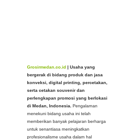
Aceh,
Toko
Jual Gantungan Kunci
Murah Medan dan
Aceh,
Bikin
Jual Gantungan Kunci
Murah Medan dan
Aceh,
Pabrik
Jual Gantungan Kunci
Murah Medan dan
Aceh,
Spesialis
Jual Gantungan Kunci
Murah di Medan dan
Ac
eh,
Produsen
Jual Gantungan Kunci
Murah di Medan dan
Produsen
Jual Gantungan Kunci
Murah di
Aceh,
Medan dan Aceh, Harga
Jual Gantungan
Kunci
Murah di Medan dan Aceh
Grosirmedan.co.id
|
Usaha yang
bergerak di bidang produk dan jasa
konveksi, digital printing, percetakan,
serta cetakan souvenir dan
perlengkapan promosi yang berlokasi
di Medan, Indonesia.
Pengalaman
menekuni bidang usaha ini telah
memberikan banyak pelajaran berharga
untuk senantiasa meningkatkan
profesionalisme usaha dalam hal