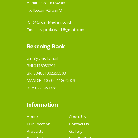
Admin : 08116184546
Fb:
fb.com/GrosirM
IG:
@GrosirMedan.co.id
Email: cv.prokreatif@gmail.com
Rekening Bank
a.n Syahid Ismail
BNI 0176950291
BRI 334801002355503
MANDIRI 105-00-1186658-3
BCA 0221057383
Information
Home
About Us
Our Location
Contact Us
Products
Gallery