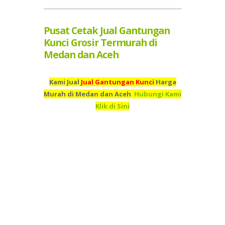
Pusat Cetak Jual Gantungan
Kunci Grosir Termurah di
Medan dan Aceh
Kami Jual
Jual Gantungan Kunci
Harga
Murah di Medan dan Aceh
Hubungi Kami
Klik di Sini
Kami adalah Grosir Jual Gantungan Kunci Termurah di
Medan dan Aceh,
Pusat Cetak
Jual Gantungan
Kunci
Termurah Medan dan Aceh,
Percetakan
Jual
Gantungan Kunci
Termurah di Medan dan
Aceh,
Supplier
Jual Gantungan Kunci
Termurah di Medan
dan Aceh,
Jual
Jual Gantungan Kunci
Murah di Medan dan
Aceh,
Beli
Jual Gantungan Kunci
Termurah di Medan dan
Aceh,
Tempah
Jual Gantungan Kunci
Murah di Medan dan