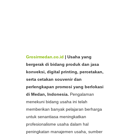
Aceh,
Bikin
Payung Brand
Murah Medan dan
Aceh,
Pabrik
Payung Brand
Murah Medan dan
Aceh,
Spesialis
Payung Brand
Murah di Medan dan
Ac
eh,
Produsen
Payung Brand
Murah di Medan dan
Produsen
Payung Brand
Murah di Medan
Aceh,
dan Aceh, Harga
Payung Brand
Murah di Medan
dan Aceh
Grosirmedan.co.id
|
Usaha yang
bergerak di bidang produk dan jasa
konveksi, digital printing, percetakan,
serta cetakan souvenir dan
perlengkapan promosi yang berlokasi
di Medan, Indonesia.
Pengalaman
menekuni bidang usaha ini telah
memberikan banyak pelajaran berharga
untuk senantiasa meningkatkan
profesionalisme usaha dalam hal
peningkatan manajemen usaha, sumber