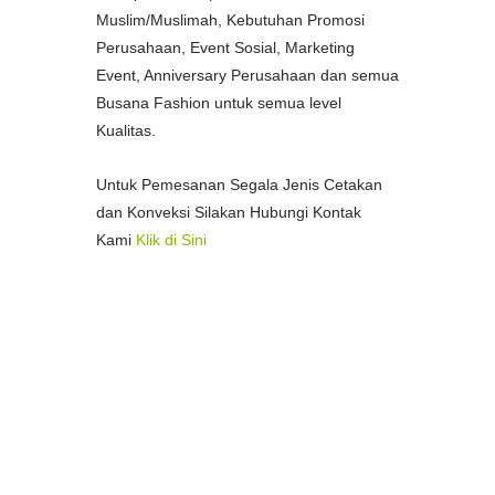
Muslim/Muslimah, Kebutuhan Promosi
Perusahaan, Event Sosial, Marketing
Event, Anniversary Perusahaan dan semua
Busana Fashion untuk semua level
Kualitas.
Untuk Pemesanan Segala Jenis Cetakan
dan Konveksi Silakan Hubungi Kontak
Kami
Klik di Sini
--
Pusat Percetakan Termurah di Kota
Medan
Percetakan Spanduk Termurah di
Medan
Percetakan Stample Termurah di Medan
Pusat Percetakan Bon/Faktur Termurah
di Medan