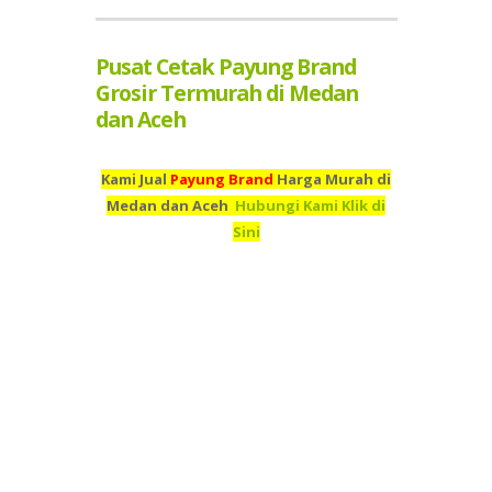
Pusat Cetak Payung Brand
Grosir Termurah di Medan
dan Aceh
Kami Jual
Payung Brand
Harga Murah di
Medan dan Aceh
Hubungi Kami Klik di
Sini
Kami adalah Grosir Payung Brand Termurah di Medan dan
Aceh,
Pusat Cetak
Payung Brand
Termurah Medan dan
Aceh,
Percetakan
Payung Brand
Termurah di Medan dan
Aceh,
Supplier
Payung Brand
Termurah di Medan dan
Aceh,
Jual
Payung Brand
Murah di Medan dan
Aceh,
Beli
Payung Brand
Termurah di Medan dan
Aceh,
Tempah
Payung Brand
Murah di Medan dan
Aceh,
Toko
Payung Brand
Murah Medan dan