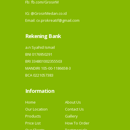
Fb:
fb.com/GrosirM
IG:
@GrosirMedan.co.id
Email: cv.prokreatif@gmail.com
Rekening Bank
a.n Syahid Ismail
BNI 0176950291
BRI 334801002355503
MANDIRI 105-00-1186658-3
BCA 0221057383
Information
Home
About Us
Our Location
Contact Us
Products
Gallery
Price List
How To Order