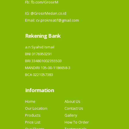
Fb:
fb.com/GrosirM
IG:
@GrosirMedan.co.id
Email: cv.prokreatif@gmail.com
Rekening Bank
a.n Syahid Ismail
BNI 0176950291
BRI 334801002355503
MANDIRI 105-00-1186658-3
BCA 0221057383
Information
Home
About Us
Our Location
Contact Us
Products
Gallery
Price List
How To Order