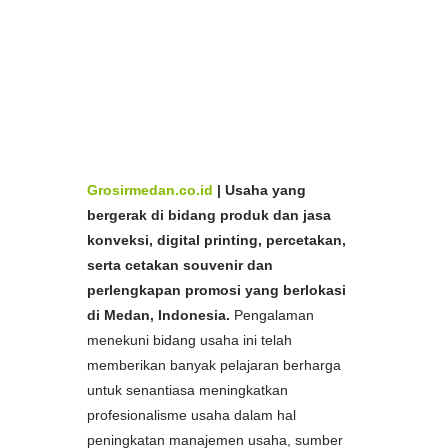
Aceh,
Bikin
Plastik Merek
Murah Medan dan
Aceh,
Pabrik
Plastik Merek
Murah Medan dan
Aceh,
Spesialis
Plastik Merek
Murah di Medan dan
Ac
eh,
Produsen
Plastik Merek
Murah di Medan dan
Produsen
Plastik Merek
Murah di Medan dan
Aceh,
Aceh, Harga
Plastik Merek
Murah di Medan dan
Aceh
Grosirmedan.co.id
|
Usaha yang
bergerak di bidang produk dan jasa
konveksi, digital printing, percetakan,
serta cetakan souvenir dan
perlengkapan promosi yang berlokasi
di Medan, Indonesia.
Pengalaman
menekuni bidang usaha ini telah
memberikan banyak pelajaran berharga
untuk senantiasa meningkatkan
profesionalisme usaha dalam hal
peningkatan manajemen usaha, sumber