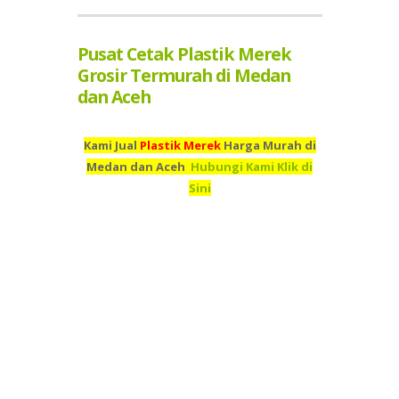
Pusat Cetak Plastik Merek
Grosir Termurah di Medan
dan Aceh
Kami Jual
Plastik Merek
Harga Murah di
Medan dan Aceh
Hubungi Kami Klik di
Sini
Kami adalah Grosir Plastik Merek Termurah di Medan dan
Aceh,
Pusat Cetak
Plastik Merek
Termurah Medan dan
Aceh,
Percetakan
Plastik Merek
Termurah di Medan dan
Aceh,
Supplier
Plastik Merek
Termurah di Medan dan
Aceh,
Jual
Plastik Merek
Murah di Medan dan
Aceh,
Beli
Plastik Merek
Termurah di Medan dan
Aceh,
Tempah
Plastik Merek
Murah di Medan dan
Aceh,
Toko
Plastik Merek
Murah Medan dan