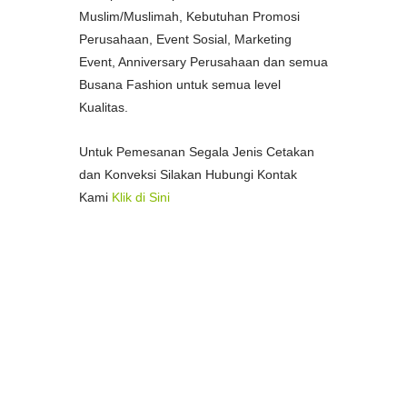
Muslim/Muslimah, Kebutuhan Promosi
Perusahaan, Event Sosial, Marketing
Event, Anniversary Perusahaan dan semua
Busana Fashion untuk semua level
Kualitas.
Untuk Pemesanan Segala Jenis Cetakan
dan Konveksi Silakan Hubungi Kontak
Kami
Klik di Sini
--
Pusat Percetakan Termurah di Kota
Medan
Percetakan Spanduk Termurah di
Medan
Percetakan Stample Termurah di Medan
Pusat Percetakan Bon/Faktur Termurah
di Medan