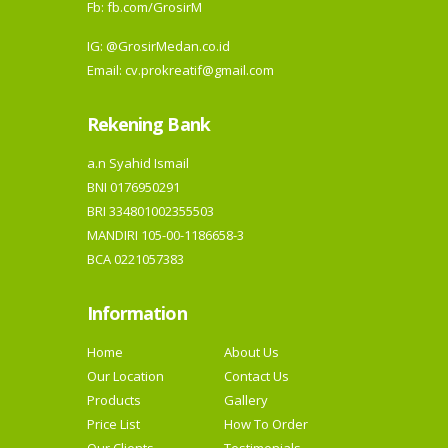
Fb:
fb.com/GrosirM
IG:
@GrosirMedan.co.id
Email: cv.prokreatif@gmail.com
Rekening Bank
a.n Syahid Ismail
BNI 0176950291
BRI 334801002355503
MANDIRI 105-00-1186658-3
BCA 0221057383
Information
Home
About Us
Our Location
Contact Us
Products
Gallery
Price List
How To Order