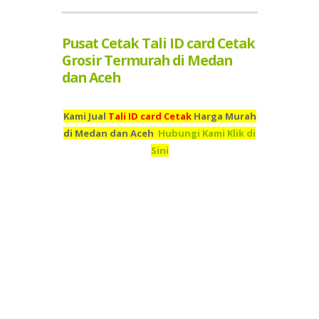
Pusat Cetak Tali ID card Cetak
Grosir Termurah di Medan
dan Aceh
Kami Jual
Tali ID card Cetak
Harga Murah
di Medan dan Aceh
Hubungi Kami Klik di
Sini
Kami adalah Grosir Tali ID card Cetak Termurah di Medan
dan Aceh,
Pusat Cetak
Tali ID card Cetak
Termurah Medan
dan Aceh,
Percetakan
Tali ID card Cetak
Termurah di
Medan dan Aceh,
Supplier
Tali ID card Cetak
Termurah di
Medan dan Aceh,
Jual
Tali ID card Cetak
Murah di Medan
dan Aceh,
Beli
Tali ID card Cetak
Termurah di Medan dan
Aceh,
Tempah
Tali ID card Cetak
Murah di Medan dan
Aceh,
Toko
Tali ID card Cetak
Murah Medan dan