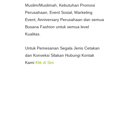
Muslim/Muslimah, Kebutuhan Promosi
Perusahaan, Event Sosial, Marketing
Event, Anniversary Perusahaan dan semua
Busana Fashion untuk semua level
Kualitas.
Untuk Pemesanan Segala Jenis Cetakan
dan Konveksi Silakan Hubungi Kontak
Kami
Klik di Sini
--
Pusat Percetakan Termurah di Kota
Medan
Percetakan Spanduk Termurah di
Medan
Percetakan Stample Termurah di Medan
Pusat Percetakan Bon/Faktur Termurah
di Medan