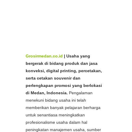
Aceh,
Bikin
Tali ID card Cetak
Murah Medan dan
Aceh,
Pabrik
Tali ID card Cetak
Murah Medan dan
Aceh,
Spesialis
Tali ID card Cetak
Murah di Medan dan
Ac
eh,
Produsen
Tali ID card Cetak
Murah di Medan dan
Produsen
Tali ID card Cetak
Murah di Medan
Aceh,
dan Aceh, Harga
Tali ID card Cetak
Murah di
Medan dan Aceh
Grosirmedan.co.id
|
Usaha yang
bergerak di bidang produk dan jasa
konveksi, digital printing, percetakan,
serta cetakan souvenir dan
perlengkapan promosi yang berlokasi
di Medan, Indonesia.
Pengalaman
menekuni bidang usaha ini telah
memberikan banyak pelajaran berharga
untuk senantiasa meningkatkan
profesionalisme usaha dalam hal
peningkatan manajemen usaha, sumber