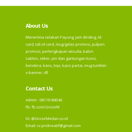
About Us
Menerima cetakan Payung, Jam dinding, Id-
card, tali id-card, mug/gelas promosi, pulpen
promosi, perlengkapan wisuda, balon
sablon, stiker, pin dan gantungan kunci,
bendera, kaos, topi, kaos partai, mug tumbler
x-banner, dll
Contact Us
Admin : 08116184546
Fb:
fb.com/GrosirM
IG:
@GrosirMedan.co.id
Email: cv.prokreatif@gmail.com