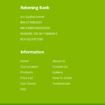
Rekening Bank
a.n Syahid Ismail
BNI 0176950291
BRI 334801002355503
MANDIRI 105-00-1186658-3
BCA 0221057383
Information
Home
About Us
Our Location
Contact Us
Products
Gallery
Price List
How To Order
Our Clients
Testimonials
FAQ