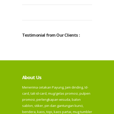
Testimonial from Our Clients :
About Us
Menerima cetakan Payung, Jam dinding, Id-
card, tali id-card, mug/gelas promosi, pulpen
promosi, perlengkapan wisuda, balon
sablon, stiker, pin dan gantungan kunci,
bendera, kaos, topi, kaos partai, mug tumbler