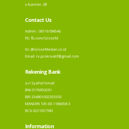
x-banner, dll
Contact Us
Admin : 08116184546
Fb:
fb.com/GrosirM
IG:
@GrosirMedan.co.id
Email: cv.prokreatif@gmail.com
Rekening Bank
a.n Syahid Ismail
BNI 0176950291
BRI 334801002355503
MANDIRI 105-00-1186658-3
BCA 0221057383
Information