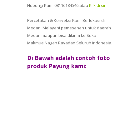
Hubungi Kami 08116184546 atau
Klik di sini
Percetakan & Konveksi Kami Berlokasi di
Medan. Melayani pemesanan untuk daerah
Medan maupun bisa dikirim ke Suka
Makmue Nagan Rayadan Seluruh Indonesia.
Di Bawah adalah contoh foto
produk Payung kami:
Cetak Payung Termurah diSuka Makmue Nagan Raya
Toko Payung Murah Suka Makmue Nagan Raya
Pabrik Payung di Suka Makmue Nagan Raya
Produsen Payungdi Suka Makmue Nagan Raya
Distributor Payungdi Suka Makmue Nagan Raya
Agen Payung di Suka Makmue Nagan Raya
Reseller Payung di Suka Makmue Nagan Raya
Dropship Payung di Suka Makmue Nagan Raya