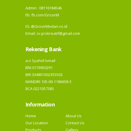
Admin : 08116184546
Fb:
fb.com/GrosirM
IG:
@GrosirMedan.co.id
Email: cv.prokreatif@gmail.com
Rekening Bank
a.n Syahid Ismail
BNI 0176950291
BRI 334801002355503
MANDIRI 105-00-1186658-3
BCA 0221057383
Information
Home
About Us
Our Location
Contact Us
Products
Gallery