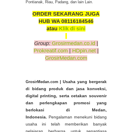
Pontianak, Riau, Padang, dan lain Lain.
ORDER SEKARANG JUGA
HUB WA 08116184546
atau
Klik di sini
Group:
Grosirmedan.co.id
|
Prokreatif.com
|
HDpin.net
|
GrosirMedan.com
GrosirMedan.com
| Usaha yang bergerak
di bidang produk dan jasa konveksi,
digital printing, serta cetakan souvenir
dan perlengkapan promosi yang
berlokasi di Medan,
Indonesia.
Pengalaman menekuni bidang
usaha ini telah memberikan banyak
pelajaran berharga untuk senantiasa