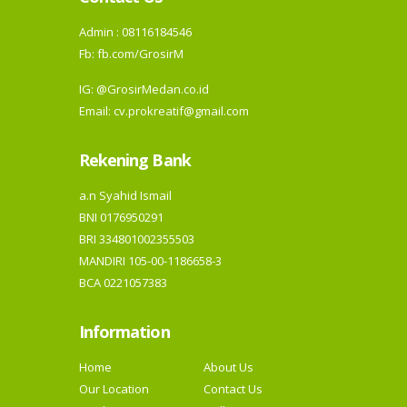
Admin : 08116184546
Fb:
fb.com/GrosirM
IG:
@GrosirMedan.co.id
Email: cv.prokreatif@gmail.com
Rekening Bank
a.n Syahid Ismail
BNI 0176950291
BRI 334801002355503
MANDIRI 105-00-1186658-3
BCA 0221057383
Information
Home
About Us
Our Location
Contact Us