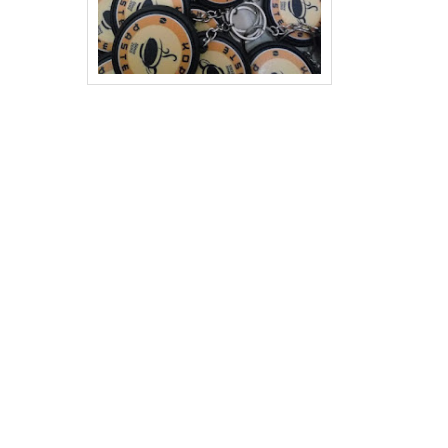
Cetak
Termurah diBlangpidie Aceh Barat Daya
Pin
Toko Pin Murah Blangpidie Aceh Barat Daya
Pabrik Pin di Blangpidie Aceh Barat Daya
Produsen Pin di Blangpidie Aceh Barat Daya
Distributor Pindi Blangpidie Aceh Barat Daya
Agen Pin di Blangpidie Aceh Barat Daya
Reseller Pin di Blangpidie Aceh Barat Daya
Dropship Pin di Blangpidie Aceh Barat Daya
Pusat Pin di Blangpidie Aceh Barat Daya
Pin Branding di Blangpidie Aceh Barat Daya
Tempah Pin Souvenir Ulang Tahun di Blangpidie Aceh Barat
Daya
Jual Pin Souvenir Pernikahan Di Blangpidie Aceh Barat Daya