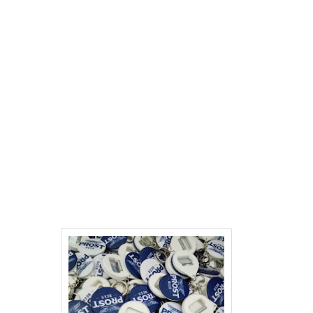
Bikin Pin Merchantdise Perusahaan di Blangpidie Aceh Barat
Daya
Buat Pin Cetak Merek Perusahaan
Beli Jual Pin Cetak Foto
Pin dinding Akikah aqiqah di Blangpidie Aceh Barat Daya
Pusat PinTermurah di Blangpidie Aceh Barat Daya
cetak Pin natal di Blangpidie Aceh Barat Daya
Cetak Pin Polri di Blangpidie Aceh Barat Daya
Cetak Pin Bank BRI di Blangpidie Aceh Barat Daya
Cetak Pin Bank Mandiri di Blangpidie Aceh Barat Daya
Cetak PinBank BNI di Blangpidie Aceh Barat Daya
Cetak Pin Pegadaian di Blangpidie Aceh Barat Daya