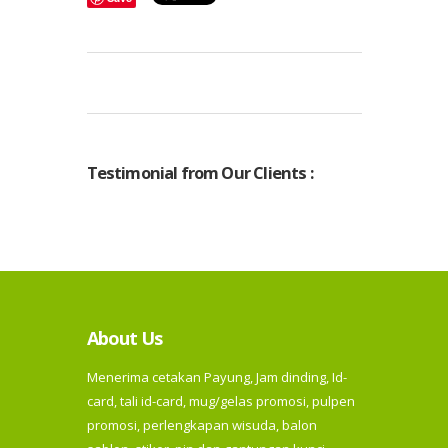
Testimonial from Our Clients :
About Us
Menerima cetakan Payung, Jam dinding, Id-
card, tali id-card, mug/gelas promosi, pulpen
promosi, perlengkapan wisuda, balon