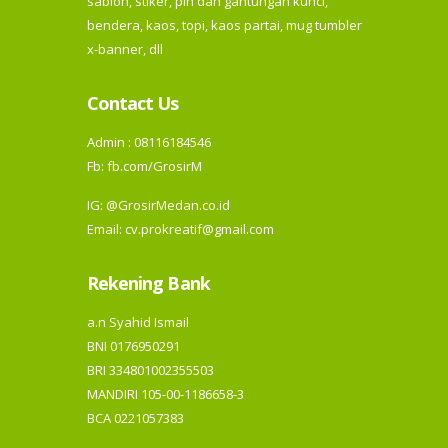
sablon, stiker, pin dan gantungan kunci,
bendera, kaos, topi, kaos partai, mug tumbler
x-banner, dll
Contact Us
Admin : 08116184546
Fb:
fb.com/GrosirM
IG:
@GrosirMedan.co.id
Email: cv.prokreatif@gmail.com
Rekening Bank
a.n Syahid Ismail
BNI 0176950291
BRI 334801002355503
MANDIRI 105-00-1186658-3
BCA 0221057383