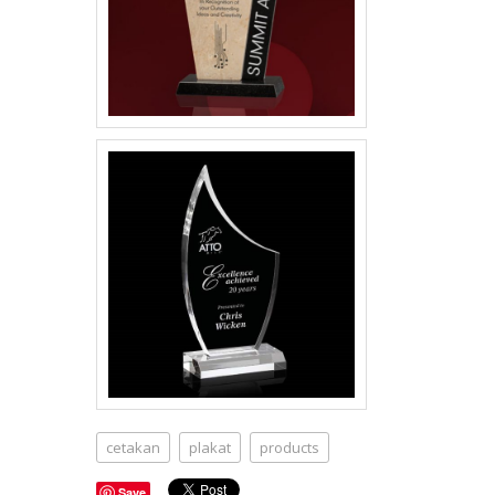
cetakan
plakat
products
Save