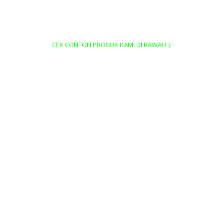
CEK CONTOH PRODUK KAMI DI BAWAH :)
Pusat Percetakan Termurah di Kota
Medan
Percetakan Spanduk Termurah di
Medan
Percetakan Stample Termurah di Medan
Pusat Percetakan Bon/Faktur Termurah
di Medan
Pusat Percetakan Fotocopy Murah di
Medan
Pusat percetakan Pelakat Termurah di
medan
Pusat Percetakan Kartu Nama, ID Card
Termurah di Medan