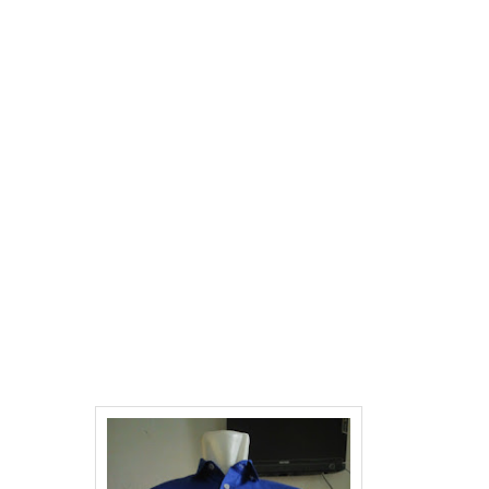
Pusat Cetak Grosir Spanduk Kain,
Spanduk digital Termurah di Kota
Medan
Pusat Papanbunga, Florist Murah
berkualitas bagus di Kota Medan
Supplier busana muslim dan busana
muslimah termurah di kota Medan
Sewa Balon Gate termurah di Kota
Medan
Pusat Jual Grosir Balon Sablon, balon
promosi termurah di Kota Medan
Pusat Cetak Brosut Termurah
terlengkap di Kota Medan
Pusat Sablon baju, Sablon Keramik,
sablon Kaos termurah di Kota Medan
Pusat Cetak Grosir Payung Promosi,
Payung Sablon, Payung Perusahaan
Termurah di Kota Medan