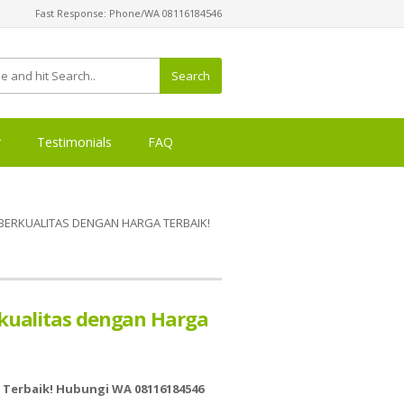
Fast Response: Phone/WA 08116184546
Search
r
Testimonials
FAQ
ERKUALITAS DENGAN HARGA TERBAIK!
rkualitas dengan Harga
 Terbaik! Hubungi WA 08116184546