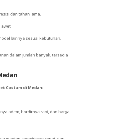
resisi dan tahan lama.
 awet.
 model lainnya sesuai kebutuhan.
nan dalam jumlah banyak, tersedia
 Medan
ket Costum di Medan
:
nya adem, bordirnya rapi, dan harga
snya mantap, pengiriman cepat, dan