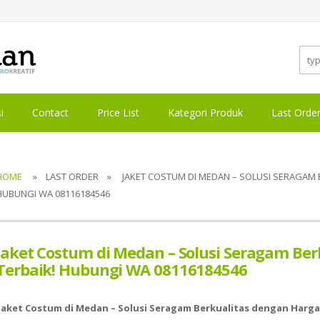
i
Contact
Price List
Kategori Produk
Last Orde
HOME
» LAST ORDER » JAKET COSTUM DI MEDAN – SOLUSI SERAGAM B
HUBUNGI WA 08116184546
Jaket Costum di Medan – Solusi Seragam Be
Terbaik! Hubungi WA 08116184546
Jaket Costum di Medan – Solusi Seragam Berkualitas dengan Harga