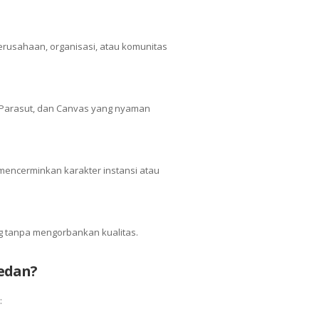
erusahaan, organisasi, atau komunitas
, Parasut, dan Canvas yang nyaman
 mencerminkan karakter instansi atau
 tanpa mengorbankan kualitas.
Medan?
: