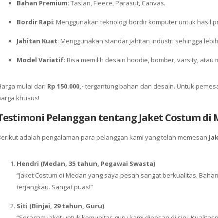
Bahan Premium
: Taslan, Fleece, Parasut, Canvas.
Bordir Rapi
: Menggunakan teknologi bordir komputer untuk hasil p
Jahitan Kuat
: Menggunakan standar jahitan industri sehingga lebih
Model Variatif
: Bisa memilih desain hoodie, bomber, varsity, atau
Harga mulai dari
Rp 150.000,-
tergantung bahan dan desain. Untuk pemesa
harga khusus!
Testimoni Pelanggan tentang Jaket Costum di
Berikut adalah pengalaman para pelanggan kami yang telah memesan
Ja
Hendri (Medan, 35 tahun, Pegawai Swasta)
“Jaket Costum di Medan yang saya pesan sangat berkualitas. Bahan
terjangkau. Sangat puas!”
Siti (Binjai, 29 tahun, Guru)
“Seragam jaket untuk komunitas guru kami dipesan di sini. Kualita